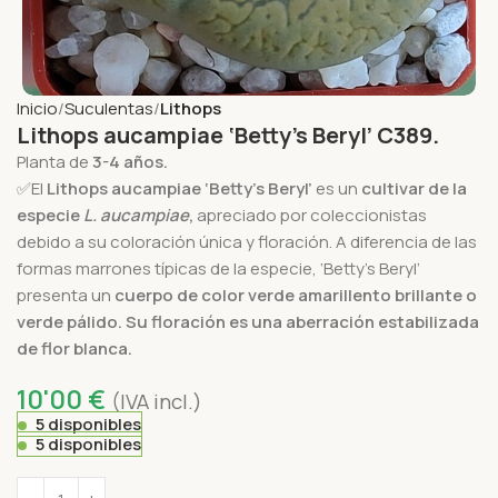
Inicio
Suculentas
Lithops
Lithops aucampiae ‘Betty’s Beryl’ C389.
Planta de
3-4 años.
✅El
Lithops aucampiae ‘Betty’s Beryl’
es un
cultivar de la
especie
L. aucampiae
,
apreciado por coleccionistas
debido a su coloración única y floración. A diferencia de las
formas marrones típicas de la especie, ‘Betty’s Beryl’
presenta un
cuerpo de color verde amarillento brillante o
verde pálido.
Su floración es una aberración estabilizada
de flor blanca.
10'00
€
(IVA incl.)
5 disponibles
5 disponibles