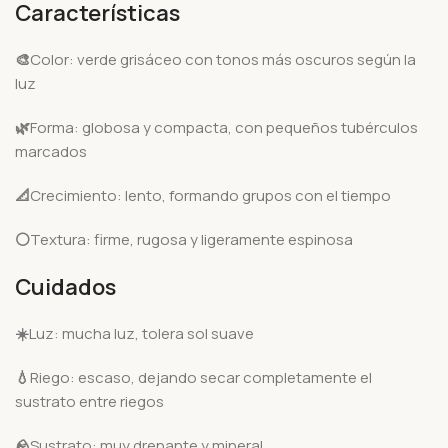
Características
🎨
Color: verde grisáceo con tonos más oscuros según la
luz
🌿
Forma: globosa y compacta, con pequeños tubérculos
marcados
📐
Crecimiento: lento, formando grupos con el tiempo
⚪
Textura: firme, rugosa y ligeramente espinosa
Cuidados
☀️
Luz: mucha luz, tolera sol suave
💧
Riego: escaso, dejando secar completamente el
sustrato entre riegos
🪨
Sustrato: muy drenante y mineral