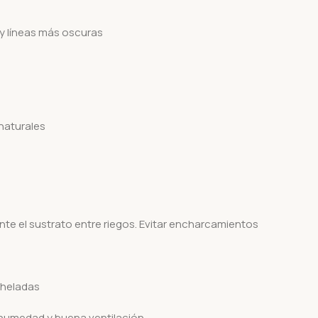
y líneas más oscuras
 naturales
e el sustrato entre riegos. Evitar encharcamientos
 heladas
 humedad y buena ventilación