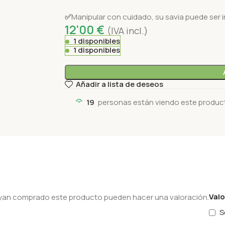
✅
Manipular con cuidado, su savia puede ser ir
12'00
€
(IVA incl.)
1 disponibles
1 disponibles
Añadir a lista de deseos
19
personas están viendo este produc
Val
hayan comprado este producto pueden hacer una valoración.
S