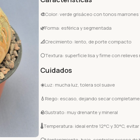
🎨
Color: verde grisáceo con tonos marrones 
🌿
Forma: esférica y segmentada
📐
Crecimiento: lento, de porte compacto
⚪
Textura: superficie lisa y firme con relieves
Cuidados
☀️
Luz: mucha luz, tolera sol suave
💧
Riego: escaso, dejando secar completament
🪨
Sustrato: muy drenante y mineral
🌡️
Temperatura: ideal entre 12°C y 30°C, evitar
⚪
Mantenimiento: bajo, controlar exceso de