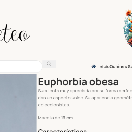
Inicio
Quiénes S
Inicio
Suculentas
Euphorbia
Euphorbia obes
Euphorbia obesa
Suculenta muy apreciada por su forma perfec
dan un aspecto único. Su apariencia geométr
coleccionistas.
Maceta de
13
cm
Características