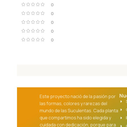
0
0
0
0
0
Nu
Este proyecto nació de la pasión por
las formas, colores y rarezas del
mundo de las Suculentas. Cada planta
que compartimos ha sido elegida y
cuidada con dedicación, porque para