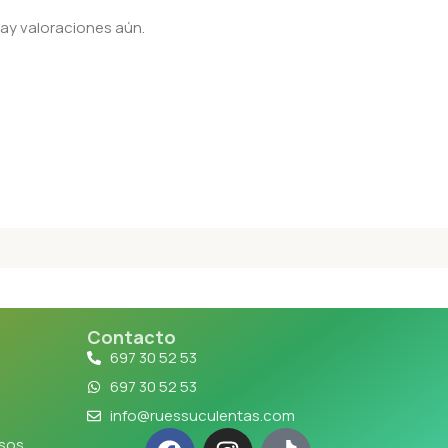
ay valoraciones aún.
Contacto
697 30 52 53
697 30 52 53
info@ruessuculentas.com
lsos