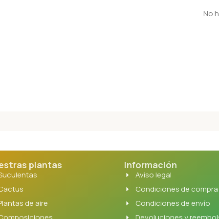
No h
estras plantas
Información
Suculentas
Aviso legal
Cactus
Condiciones de compra
Plantas de aire
Condiciones de envío
Composiciones
Devoluciones y reembo