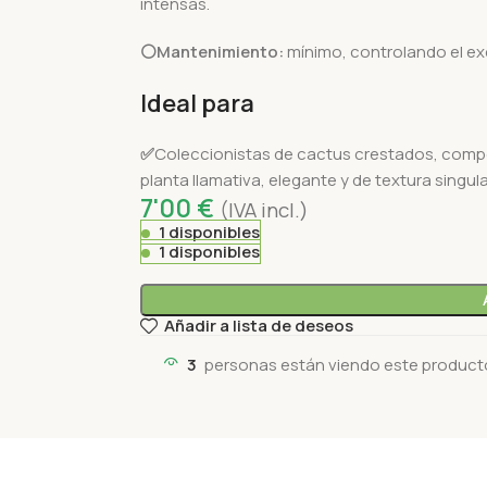
intensas.
⚪Mantenimiento:
mínimo, controlando el e
Ideal para
✅
Coleccionistas de cactus crestados, comp
planta llamativa, elegante y de textura singula
7'00
€
(IVA incl.)
1 disponibles
1 disponibles
Añadir a lista de deseos
3
personas están viendo este product