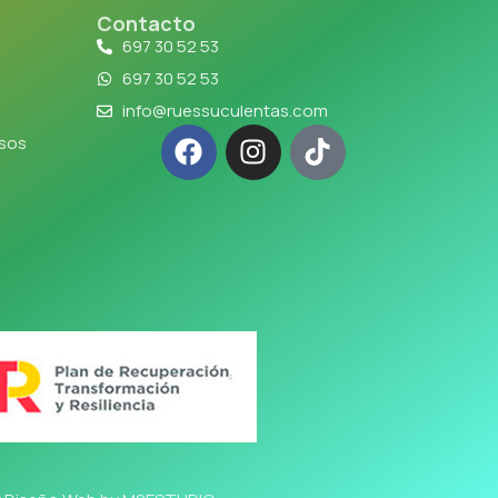
Contacto
697 30 52 53
697 30 52 53
info@ruessuculentas.com
lsos