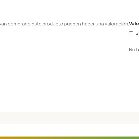
Val
hayan comprado este producto pueden hacer una valoración.
S
No h