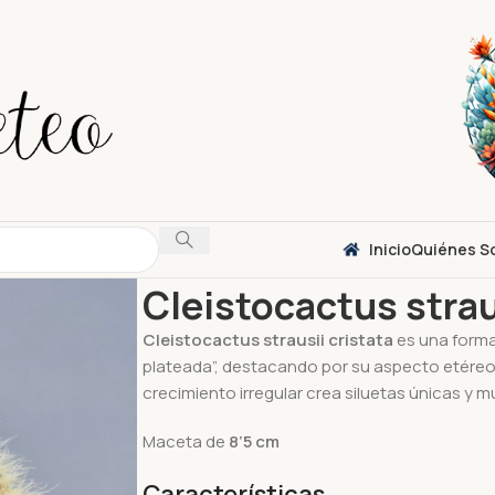
Inicio
Quiénes S
Inicio
Cactus
Cleistocactus strausii cristata 
Cleistocactus strau
Cleistocactus strausii cristata
es una forma
plateada”, destacando por su aspecto etéreo
crecimiento irregular crea siluetas únicas y m
Maceta de
8’5 cm
Características