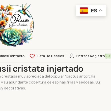
ES
omos
Contacto
Lista De Deseos
Entrar / Registro
injertado
sii cristata injertado
 crestada muy apreciada del popular “cactus antorcha
 y su abundante cobertura de espinas finas y sedosas. Su
uy decorativas.