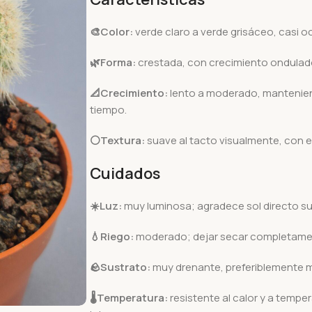
🎨Color:
verde claro a verde grisáceo, casi 
🌿Forma:
crestada, con crecimiento ondulado
📐Crecimiento:
lento a moderado, mantenien
tiempo.
⚪Textura:
suave al tacto visualmente, con es
Cuidados
☀️Luz:
muy luminosa; agradece sol directo sua
💧Riego:
moderado; dejar secar completamente
🪨
Sustrato:
muy drenante, preferiblemente m
🌡️
Temperatura:
resistente al calor y a temper