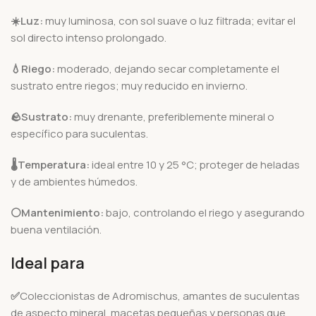
☀️Luz:
muy luminosa, con sol suave o luz filtrada; evitar el
sol directo intenso prolongado.
💧Riego:
moderado, dejando secar completamente el
sustrato entre riegos; muy reducido en invierno.
🪨
Sustrato:
muy drenante, preferiblemente mineral o
específico para suculentas.
🌡️
Temperatura:
ideal entre 10 y 25 °C; proteger de heladas
y de ambientes húmedos.
⚪Mantenimiento:
bajo, controlando el riego y asegurando
buena ventilación.
Ideal para
✅
Coleccionistas de Adromischus, amantes de suculentas
de aspecto mineral, macetas pequeñas y personas que