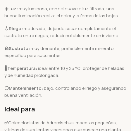
☀️Luz:
muy luminosa, con sol suave o luz filtrada; una
buena iluminación realza el color y la forma de las hojas.
💧Riego:
moderado, dejando secar completamente el
sustrato entre riegos; reducir notablemente en invierno.
🪨
Sustrato:
muy drenante, preferiblemente mineral o
específico para suculentas.
🌡️
Temperatura:
ideal entre 10 y 25 °C; proteger de heladas
y de humedad prolongada.
⚪Mantenimiento:
bajo, controlando el riego y asegurando
buena ventilación.
Ideal para
✅
Coleccionistas de Adromischus, macetas pequeñas,
vitrinas de suculentas y personas que buscan una planta