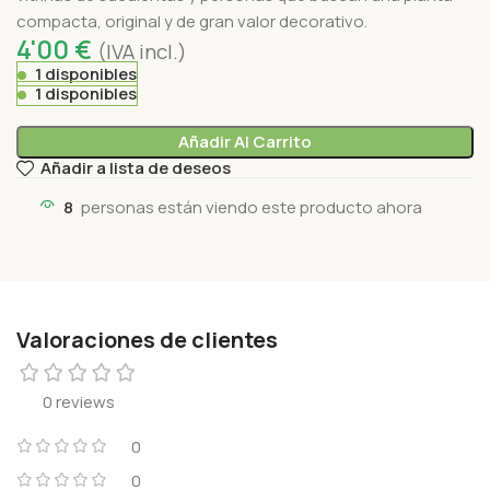
compacta, original y de gran valor decorativo.
4'00
€
(IVA incl.)
1 disponibles
1 disponibles
Añadir Al Carrito
Añadir a lista de deseos
8
personas están viendo este producto ahora
Valoraciones de clientes
0 reviews
0
0