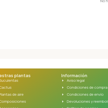
No h
estras plantas
Información
Suculentas
Aviso legal
Cactus
Condiciones de compra
Plantas de aire
Condiciones de envío
Composiciones
Devoluciones y reembo