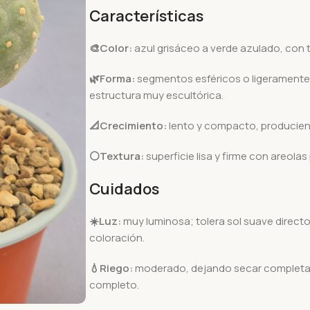
Características
🎨Color:
azul grisáceo a verde azulado, con 
🌿Forma:
segmentos esféricos o ligeramente
estructura muy escultórica.
📐Crecimiento:
lento y compacto, producie
⚪Textura:
superficie lisa y firme con areola
Cuidados
☀️Luz:
muy luminosa; tolera sol suave direc
coloración.
💧Riego:
moderado, dejando secar completamen
completo.