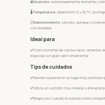
🪨
Sustrato:
extremadamente drenante y mine
🌡️
Temperatura:
ideal entre 12 y 30 °C; proteg
⚪Mantenimiento:
sencillo, aunque conviene
con facilidad.
Ideal para
✅
Coleccionistas de cactus raros, amantes d
especial con gran valor ornamental.
Tips de cuidados
✅
Mantén la planta en un lugar muy luminoso 
✅
Utiliza un sustrato muy mineral y drenante 
✅
Riega solo cuando el sustrato esté compl