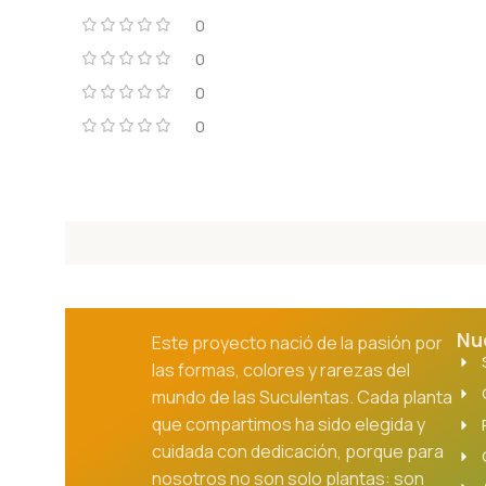
0
0
0
0
Nu
Este proyecto nació de la pasión por
las formas, colores y rarezas del
mundo de las Suculentas. Cada planta
que compartimos ha sido elegida y
cuidada con dedicación, porque para
nosotros no son solo plantas: son