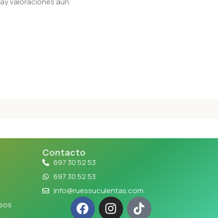
ay valoraciones aún.
Contacto
697 30 52 53
697 30 52 53
info@ruessuculentas.com
lsos