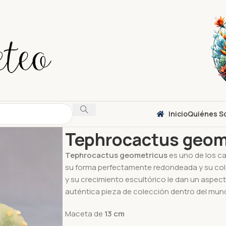
Inicio
Quiénes S
Inicio
Accesorios
Tephrocactus geometricu
Tephrocactus geom
Tephrocactus geometricus
es uno de los c
su forma perfectamente redondeada y su col
y su crecimiento escultórico le dan un aspec
auténtica pieza de colección dentro del mund
Maceta de
13
cm