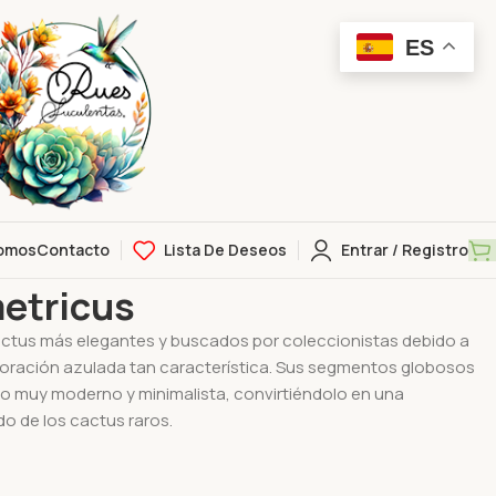
ES
omos
Contacto
Lista De Deseos
Entrar / Registro
s
etricus
actus más elegantes y buscados por coleccionistas debido a
oración azulada tan característica. Sus segmentos globosos
to muy moderno y minimalista, convirtiéndolo en una
o de los cactus raros.