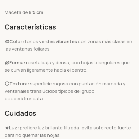
Maceta de
8’5 cm
Características
🎨Color:
tonos
verdes vibrantes
con zonas más claras en
las ventanas foliares.
🌿Forma:
roseta baja y densa, con hojas triangulares que
se curvan ligeramente hacia el centro.
⚪Textura:
superficie rugosa con puntación marcada y
ventanales translúcidos típicos del grupo
cooperi/truncata.
Cuidados
☀️
Luz:
prefiere luz brillante filtrada; evita sol directo fuerte
para no quemar las hojas.