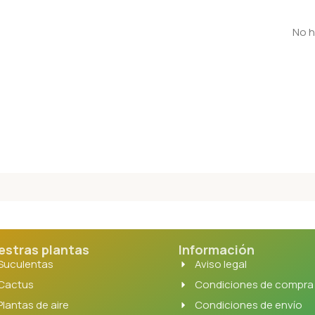
No h
estras plantas
Información
Suculentas
Aviso legal
Cactus
Condiciones de compra
Plantas de aire
Condiciones de envío