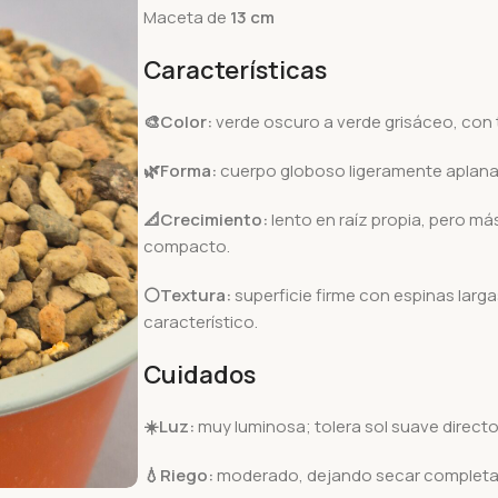
Maceta de
13
cm
Características
🎨Color:
verde oscuro a verde grisáceo, con 
🌿Forma:
cuerpo globoso ligeramente aplanad
📐Crecimiento:
lento en raíz propia, pero m
compacto.
⚪Textura:
superficie firme con espinas larg
característico.
Cuidados
☀️Luz:
muy luminosa; tolera sol suave direct
💧Riego:
moderado, dejando secar completamen