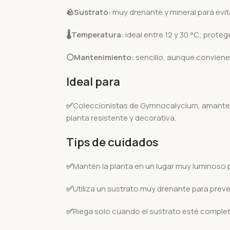
🪨
Sustrato:
muy drenante y mineral para evi
🌡️
Temperatura:
ideal entre 12 y 30 °C; proteg
⚪Mantenimiento:
sencillo, aunque conviene 
Ideal para
✅
Coleccionistas de Gymnocalycium, amante
planta resistente y decorativa.
Tips de cuidados
✅
Mantén la planta en un lugar muy luminoso 
✅
Utiliza un sustrato muy drenante para preve
✅
Riega solo cuando el sustrato esté compl