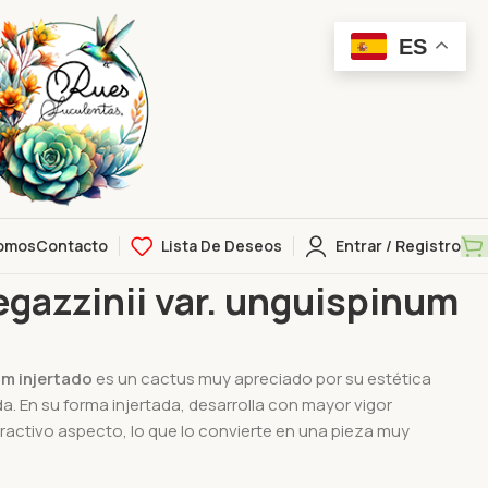
ES
omos
Contacto
Lista De Deseos
Entrar / Registro
. unguispinum injertado
azzinii var. unguispinum
m injertado
es un cactus muy apreciado por su estética
a. En su forma injertada, desarrolla con mayor vigor
activo aspecto, lo que lo convierte en una pieza muy