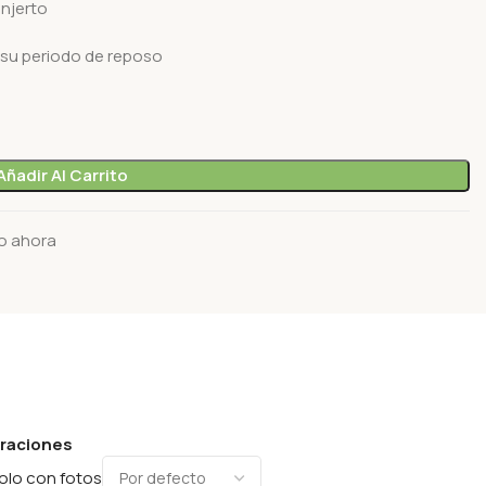
injerto
 su periodo de reposo
Añadir Al Carrito
o ahora
oraciones
olo con fotos