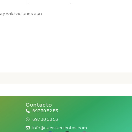
ay valoraciones aún.
Contacto
697 30 52 53
697 30 52 53
info@ruessuculentas.com