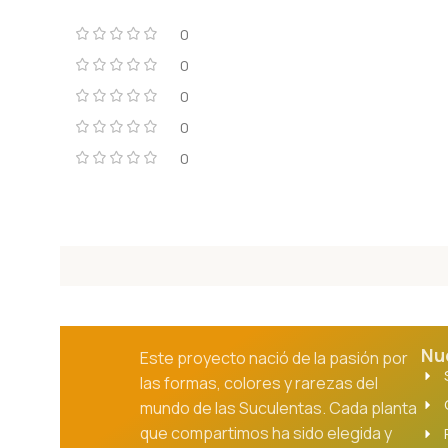
0
0
0
0
0
Nu
Este proyecto nació de la pasión por
las formas, colores y rarezas del
mundo de las Suculentas. Cada planta
que compartimos ha sido elegida y