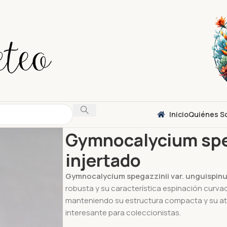
Inicio
Quiénes S
Inicio
Cactus
Gymnocalycium spegazzinii var
Gymnocalycium speg
injertado
Gymnocalycium spegazzinii var. unguispinu
robusta y su característica espinación curvad
manteniendo su estructura compacta y su atr
interesante para coleccionistas.