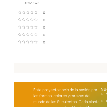
0 reviews
0
0
0
0
0
Nu
Este proyecto nació de la pasión por
las formas, colores y rarezas del
mundo de las Suculentas. Cada planta