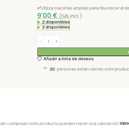
✅
Utiliza macetas amplias para favorecer el d
9'00
€
(IVA incl.)
2 disponibles
2 disponibles
Añadir a lista de deseos
20
personas están viendo este produ
Val
hayan comprado este producto pueden hacer una valoración.