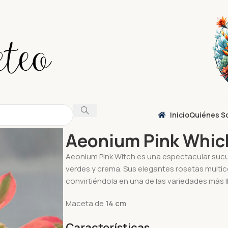
Inicio
Quiénes S
Inicio
Suculentas
Aeonium
Aeonium Pink Wh
Aeonium Pink Whic
Aeonium Pink Witch es una espectacular sucu
verdes y crema. Sus elegantes rosetas multic
convirtiéndola en una de las variedades más l
Maceta de
14
cm
Características