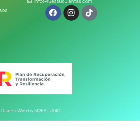
info@ruessuculentas.com
lsos
y Diseño Web
by M2ESTUDIO