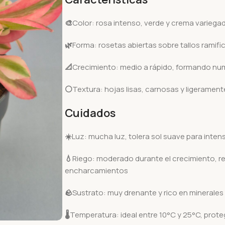
🎨
Color: rosa intenso, verde y crema variega
🌿
Forma: rosetas abiertas sobre tallos ramif
📐
Crecimiento: medio a rápido, formando nu
⚪
Textura: hojas lisas, carnosas y ligeramen
Cuidados
☀️
Luz: mucha luz, tolera sol suave para intens
💧
Riego: moderado durante el crecimiento, re
encharcamientos
🪨
Sustrato: muy drenante y rico en minerales
🌡️
Temperatura: ideal entre 10°C y 25°C, prote