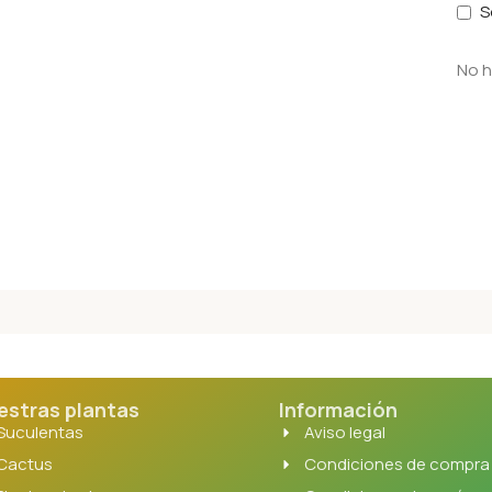
S
No h
estras plantas
Información
Suculentas
Aviso legal
Cactus
Condiciones de compra