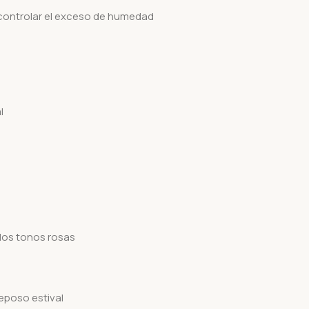
 controlar el exceso de humedad
l
los tonos rosas
eposo estival