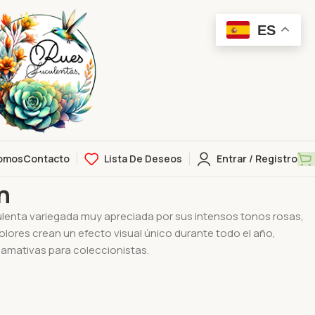
ES
omos
Contacto
Lista De Deseos
Entrar / Registro
ich
h
lenta variegada muy apreciada por sus intensos tonos rosas,
olores crean un efecto visual único durante todo el año,
lamativas para coleccionistas.