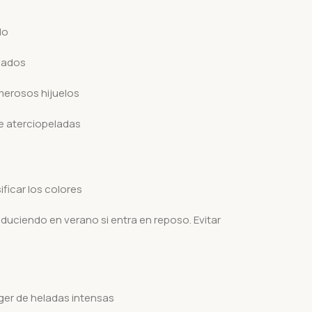
do
icados
merosos hijuelos
te aterciopeladas
ificar los colores
duciendo en verano si entra en reposo. Evitar
ger de heladas intensas