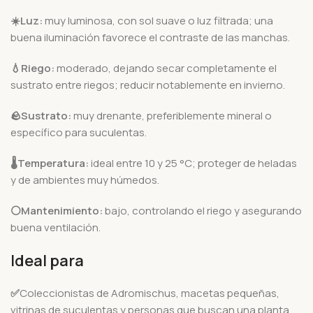
☀️Luz:
muy luminosa, con sol suave o luz filtrada; una
buena iluminación favorece el contraste de las manchas.
💧Riego:
moderado, dejando secar completamente el
sustrato entre riegos; reducir notablemente en invierno.
🪨
Sustrato:
muy drenante, preferiblemente mineral o
específico para suculentas.
🌡️
Temperatura:
ideal entre 10 y 25 °C; proteger de heladas
y de ambientes muy húmedos.
⚪Mantenimiento:
bajo, controlando el riego y asegurando
buena ventilación.
Ideal para
✅
Coleccionistas de Adromischus, macetas pequeñas,
vitrinas de suculentas y personas que buscan una planta