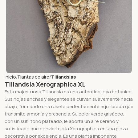
Inicio
Plantas de aire
Tillandsias
Tillandsia Xerographica XL
Esta majestuosa Tillandsia es una auténtica joya botánica.
Sus hojas anchas y elegantes se curvan suavemente hacia
abajo, formando una roseta perfectamente equilibrada que
transmite armonía y presencia. Su color verde grisáceo,
con un sutil tono plateado, le aporta un aire sereno y
sofisticado que convierte a la Xerographica en una pieza
decorativa por excelencia. Es una planta imponente,