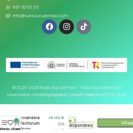
697 30 52 53
info@ruessuculentas.com
© 2025-2026 Rues Suculentas - Todos los derechos
reservados |
Hosting España y Diseño Web
by M2ESTUDIO
14'00
€
Tillandsia
1
0
Añadi
Tectorum
(IVA
disponibles
Snow
ista de deseos
Menu
Cart
incl.)