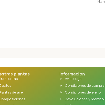
No h
estras plantas
Información
Suculentas
Aviso legal
Cactus
Condiciones de compra
Plantas de aire
Condiciones de envío
Composiciones
Devoluciones y reembo