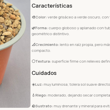
Características
🎨Color:
verde grisáceo a verde oscuro, con 
🌿Forma:
cuerpo globoso y aplanado con tub
geométrico distintivo.
📐Crecimiento:
lento en raíz propia, pero m
compacto.
⚪Textura:
superficie firme con relieves defi
Cuidados
☀️Luz:
muy luminosa; tolera sol suave direct
💧Riego:
moderado, dejando secar completamen
🪨
Sustrato:
muy drenante y mineral para evi