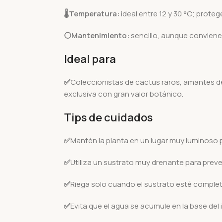
🌡️
Temperatura:
ideal entre 12 y 30 °C; proteg
⚪Mantenimiento:
sencillo, aunque conviene 
Ideal para
✅
Coleccionistas de cactus raros, amantes d
exclusiva con gran valor botánico.
Tips de cuidados
✅
Mantén la planta en un lugar muy luminoso 
✅
Utiliza un sustrato muy drenante para preve
✅
Riega solo cuando el sustrato esté compl
✅
Evita que el agua se acumule en la base del 