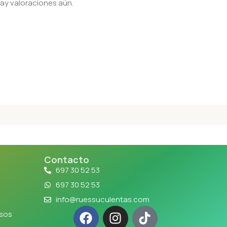
ay valoraciones aún.
Contacto
697 30 52 53
697 30 52 53
info@ruessuculentas.com
lsos