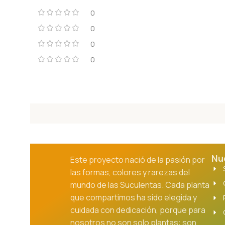
0
0
0
0
Nu
Este proyecto nació de la pasión por
las formas, colores y rarezas del
mundo de las Suculentas. Cada planta
que compartimos ha sido elegida y
cuidada con dedicación, porque para
nosotros no son solo plantas: son