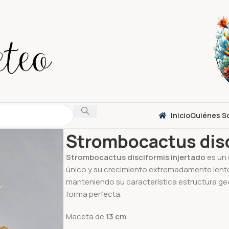
Inicio
Quiénes S
Inicio
Cactus
Strombocactus disciformis inj
Strombocactus disc
Strombocactus disciformis injertado
es un 
único y su crecimiento extremadamente lento.
manteniendo su característica estructura geo
forma perfecta.
Maceta de
13
cm