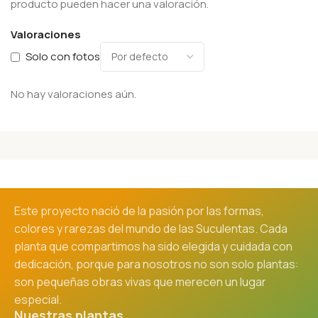
producto pueden hacer una valoración.
Valoraciones
Solo con fotos
No hay valoraciones aún.
Este proyecto nació de la pasión por las formas,
colores y rarezas del mundo de las Suculentas. Cada
planta que compartimos ha sido elegida y cuidada con
dedicación, porque para nosotros no son solo plantas:
son pequeñas obras vivas que merecen un lugar
especial.
Nuestras plantas