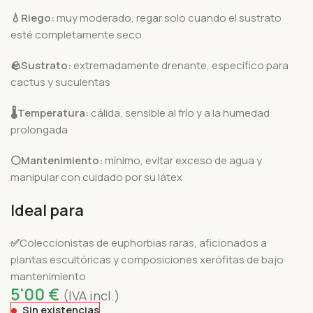
💧Riego:
muy moderado, regar solo cuando el sustrato
esté completamente seco
🪨
Sustrato:
extremadamente drenante, específico para
cactus y suculentas
🌡️
Temperatura:
cálida, sensible al frío y a la humedad
prolongada
⚪Mantenimiento:
mínimo, evitar exceso de agua y
manipular con cuidado por su látex
Ideal para
✅
Coleccionistas de euphorbias raras, aficionados a
plantas escultóricas y composiciones xerófitas de bajo
mantenimiento
5'00
€
(IVA incl.)
Sin existencias